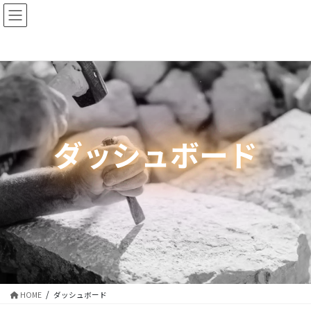
コ
ナ
ン
ビ
テ
ゲ
ン
ー
ツ
シ
に
ョ
移
ン
動
に
移
動
ダッシュボード
HOME
ダッシュボード